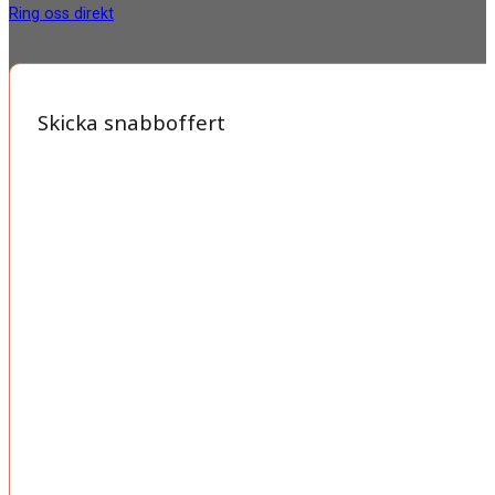
Ring oss direkt
Skicka snabboffert