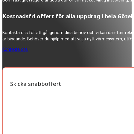
Som fastighetsägare är detta därför en mycket viktig investering, 
Kostnadsfri offert för alla uppdrag i hela Gö
Kontakta oss för att gå igenom dina behov och vi kan därefter rekom
är bindande. Behöver du hjälp med att välja nytt värmesystem, utför
Kontakta oss
Skicka snabboffert