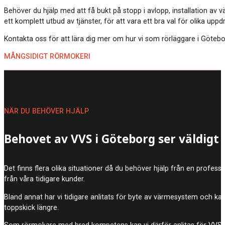
Behöver du hjälp med att få bukt på stopp i avlopp, installation av
ett komplett utbud av tjänster, för att vara ett bra val för olika upp
Kontakta oss för att lära dig mer om hur vi som rörläggare i Göteborg
MÅNGSIDIGT RÖRMOKERI
NÄR DU BEHÖVER HJÄLP
Behovet av VVS i Göteborg ser väldigt 
Det finns flera olika situationer då du behöver hjälp från en profe
från våra tidigare kunder.
Bland annat har vi tidigare anlitats för byte av värmesystem och k
toppskick längre.
Som rörmokare med bred kompetens kan vi därför anlitas för VVS-arb