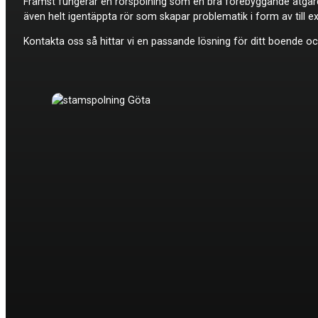
Främst fungerar en rörspolning som en bra förebyggande åtgärd,
även helt igentäppta rör som skapar problematik i form av till ex
Kontakta oss så hittar vi en passande lösning för ditt boende och 