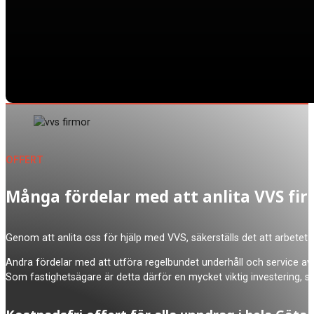
OFFERT
Många fördelar med att anlita VVS fi
Genom att anlita oss för hjälp med VVS, säkerställs det att arbetet 
Andra fördelar med att utföra regelbundet underhåll och service av 
Som fastighetsägare är detta därför en mycket viktig investering, 