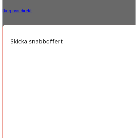
Ring oss direkt
Skicka snabboffert