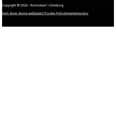
Copyright © 2026 • Rörmokarn’ i Göteborg
Vem driver denna webbplats?
Cookie Policy
Integritetspolicy