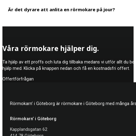
Det finns inget krav på att man måste anlita en rörmokare. Däremo
Är det dyrare att anlita en rörmokare på jour?
minskar risken för att installationen krånglar och du får även ett 
En rörjour kostar mer i timpris än om du ringer in en rörmokare
Våra rörmokare hjälper dig.
att det åtgärdas direkt, eftersom det annars kan leda till mer 
Ta hjälp av ett proffs och luta dig tillbaka medans vi utför allt du b
hjälp med. Klicka på knappen nedan och få en kostnadsfri offert.
Offertförfrågan
Rörmokarn’ i Göteborg är rörmokare i Göteborg med många års e
Rörmokarn’ i Göteborg
Kapplandsgatan 62
414 78 Göteborg