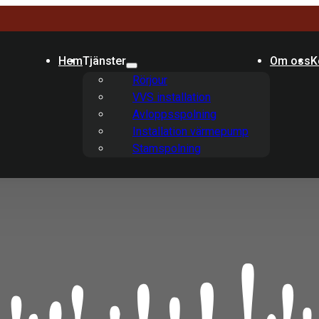
Hem
Tjänster
Om oss
K
Rörjour
VVS installation
Avloppsspolning
Installation värmepump
Stamspolning