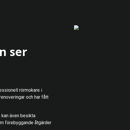
n ser
fessionell rörmokare i
enoveringar och har fått
h kan även besikta
ram förebyggande åtgärder