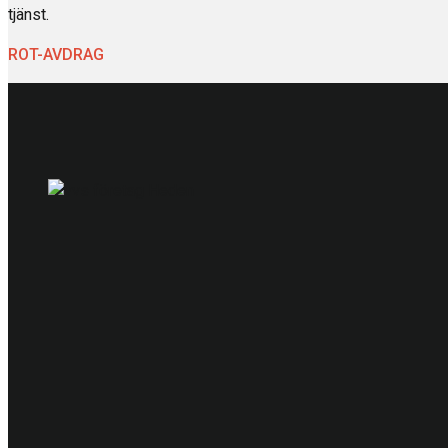
tjänst.
ROT-AVDRAG