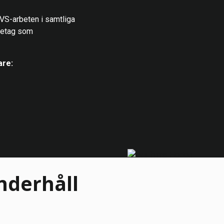
VS-arbeten i samtliga
öretag som
are:
nderhåll