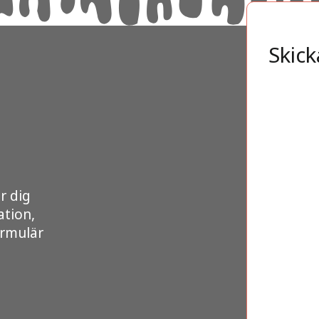
Skick
r dig
ation,
ormulär