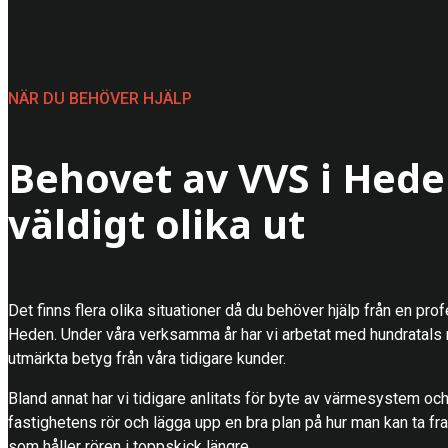
NÄR DU BEHÖVER HJÄLP
Behovet av VVS i Hede
väldigt olika ut
Det finns flera olika situationer då du behöver hjälp från en pro
Heden. Under våra verksamma år har vi arbetat med hundratals r
utmärkta betyg från våra tidigare kunder.
Bland annat har vi tidigare anlitats för byte av värmesystem oc
fastighetens rör och lägga upp en bra plan på hur man kan ta f
som håller rören i toppskick längre.