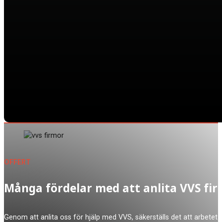
OFFERT
Många fördelar med att anlita VVS fi
Genom att anlita oss för hjälp med VVS, säkerställs det att arbetet 