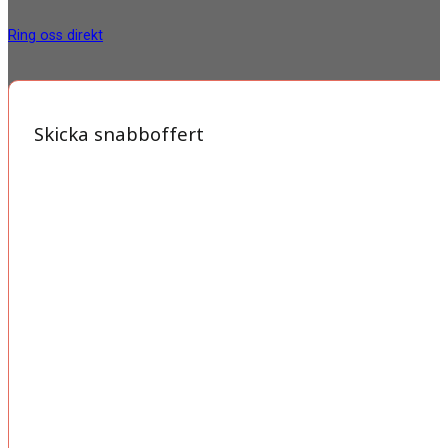
Ring oss direkt
Skicka snabboffert