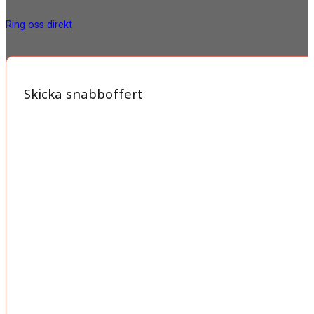
Ring oss direkt
Skicka snabboffert