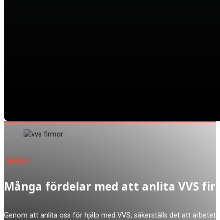
OFFERT
Många fördelar med att anlita VVS fi
Genom att anlita oss för hjälp med VVS, säkerställs det att arbetet 