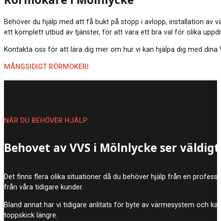
Rörmokare i Mölnlycke
Behöver du hjälp med att få bukt på stopp i avlopp, installation av
ett komplett utbud av tjänster, för att vara ett bra val för olika upp
Kontakta oss för att lära dig mer om hur vi kan hjälpa dig med dina V
MÅNGSIDIGT RÖRMOKERI
NÄR DU BEHÖVER HJÄLP
Behovet av VVS i Mölnlycke ser väldigt
Det finns flera olika situationer då du behöver hjälp från en profe
från våra tidigare kunder.
Bland annat har vi tidigare anlitats för byte av värmesystem och k
toppskick längre.