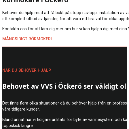
Rörmokare i Öckerö
Behöver du hjälp med att få bukt på stopp i avlopp, installation av
ett komplett utbud av tjänster, för att vara ett bra val för olika upp
Kontakta oss för att lära dig mer om hur vi kan hjälpa dig med dina V
MÅNGSIDIGT RÖRMOKERI
NÄR DU BEHÖVER HJÄLP
Behovet av VVS i Öckerö ser väldigt ol
Det finns flera olika situationer då du behöver hjälp från en profe
våra tidigare kunder.
Bland annat har vi tidigare anlitats för byte av värmesystem och k
toppskick längre.