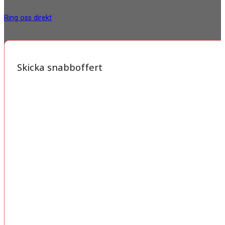
Ring oss direkt
Skicka snabboffert