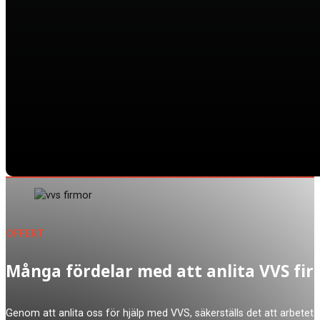
OFFERT
Många fördelar med att anlita VVS fi
Genom att anlita oss för hjälp med VVS, säkerställs det att arbetet 