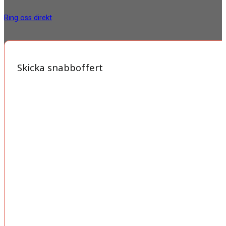
Ring oss direkt
Skicka snabboffert