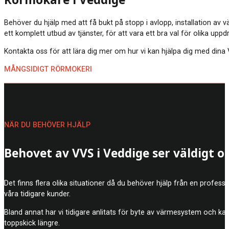
Rörmokare i Veddige
Behöver du hjälp med att få bukt på stopp i avlopp, installation av
ett komplett utbud av tjänster, för att vara ett bra val för olika upp
Kontakta oss för att lära dig mer om hur vi kan hjälpa dig med dina V
MÅNGSIDIGT RÖRMOKERI
NÄR DU BEHÖVER HJÄLP
Behovet av VVS i Veddige ser väldigt ol
Det finns flera olika situationer då du behöver hjälp från en profe
våra tidigare kunder.
Bland annat har vi tidigare anlitats för byte av värmesystem och k
toppskick längre.