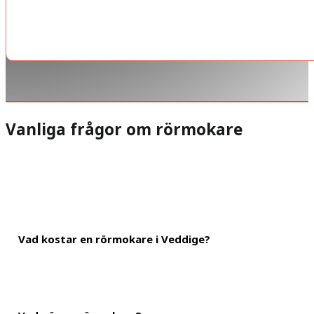
Vanliga frågor om rörmokare
Vad kostar en rörmokare i Veddige?
Timpriset för en rörmokare kan vara allt från 400-800 kronor för