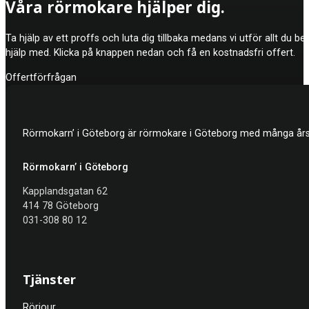
Våra rörmokare hjälper dig.
att det åtgärdas direkt, eftersom det annars kan leda till mer 
Ta hjälp av ett proffs och luta dig tillbaka medans vi utför allt du b
hjälp med. Klicka på knappen nedan och få en kostnadsfri offert.
Offertförfrågan
Rörmokarn’ i Göteborg är rörmokare i Göteborg med många års e
Rörmokarn’ i Göteborg
Kapplandsgatan 62
414 78 Göteborg
031-308 80 12
Tjänster
Rörjour